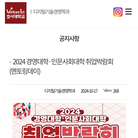
ㅣ
디지털기술경영학과
공지사항
2024 경영대학·인문사회대학 취업박람회
(멘토링데이)
작성자
등록일자
조회수
디지털기술경영학과
2024-10-17
268